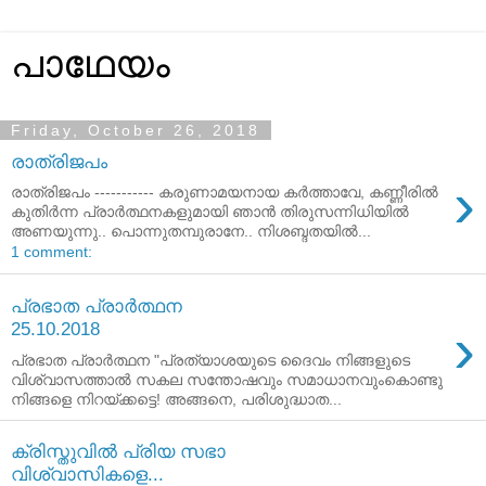
പാഥേയം
Friday, October 26, 2018
രാത്രിജപം
›
രാത്രിജപം ----------- കരുണാമയനായ കർത്താവേ, കണ്ണീരിൽ
കുതിർന്ന പ്രാർത്ഥനകളുമായി ഞാൻ തിരുസന്നിധിയിൽ
അണയുന്നു.. പൊന്നുതമ്പുരാനേ.. നിശബ്ദതയിൽ...
1 comment:
പ്രഭാത പ്രാർത്ഥന
›
25.10.2018
പ്രഭാത പ്രാർത്ഥന "പ്രത്യാശയുടെ ദൈവം നിങ്ങളുടെ
വിശ്വാസത്താല്‍ സകല സന്തോഷവും സമാധാനവുംകൊണ്ടു
നിങ്ങളെ നിറയ്ക്കട്ടെ! അങ്ങനെ, പരിശുദ്ധാത...
ക്രിസ്തുവിൽ പ്രിയ സഭാ
വിശ്വാസികളെ...