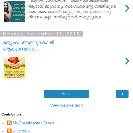
›
പ്രഭാത പ്രാര്‍ത്ഥന... ദൈവമേ അങ്ങയെ
ആരാധിക്കുവാനും സഹോദര സ്നേഹത്തിലൂടെ
അങ്ങയെ മഹത്വപ്പെടുത്തുവാനുമായി ഒരു
ദിവസം കൂടി നല്‍കുവാന്‍ തിരുവുള്ളമ...
Monday, November 16, 2015
സ്നേഹം അളവുകോല്‍
ആകുമ്പോള്‍....
›
›
Home
View web version
Contributors
MyGreatMaster Jesus
പാഥേയം