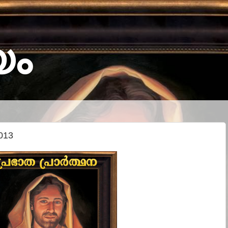
യം
013