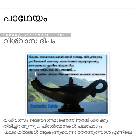
പാഥേയം
Sunday, September 1, 2013
വിശ്വാസ ദീപം
വിശ്വാസം ദൈവദാനമാണെന്ന് ഞാൻ ശരിക്കും
തിരിച്ചറിയുന്നു.....പ്രാർത്ഥനകൾ പലപോഴും
ഫലരഹിതങ്ങൾ ആകുന്നുവെന്നു തോന്നുമ്പോൾ എന്നിലെ