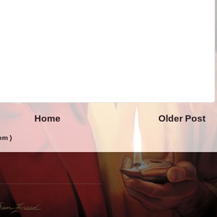
Home
Older Post
om )